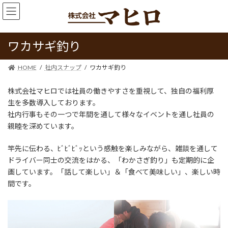
コ
ナ
ン
ビ
テ
ゲ
ン
ー
ワカサギ釣り
ツ
シ
へ
ョ
ス
ン
HOME
社内スナップ
ワカサギ釣り
キ
に
ッ
移
株式会社マヒロでは社員の働きやすさを重視して、独自の福利厚
プ
動
生を多数導入しております。
社内行事もその一つで年間を通して様々なイベントを通し社員の
親睦を深めています。
竿先に伝わる、ﾋﾞﾋﾞﾋﾞｯという感触を楽しみながら、雑談を通して
ドライバー同士の交流をはかる、「わかさぎ釣り」も定期的に企
画しています。「話して楽しい」＆「食べて美味しい」、楽しい時
間です。