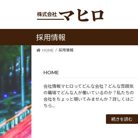
コ
ナ
ン
ビ
テ
ゲ
ン
ー
ツ
シ
採用情報
へ
ョ
ス
ン
HOME
採用情報
キ
に
ッ
移
プ
動
HOME
会社情報マヒロってどんな会社？どんな雰囲気
の職場でどんな人が働いているのか？私たちの
会社をちょっと覗いてみませんか？詳しくはこ
ちら...
続きを読む