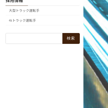
採用情報
大型トラック運転手
4tトラック運転手
検
索: